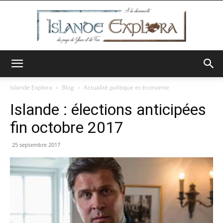
Islande
Islande Explora
Blog
Actualité politique et économie
Islande : élections anticipées
Explora
fin octobre 2017
25 septembre 2017