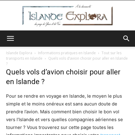
Islande
Islande Explora
Informations pratiques en Islande
Tout sur les
transports en Islande
Quels vols d’avion choisir pour aller en Islande
?
Quels vols d’avion choisir pour aller
Explora
en Islande ?
Pour se rendre en voyage en Islande, le moyen le plus
simple et le moins onéreux est sans aucun doute de
prendre l’avion. Mais comment bien choisir le bon vol
vers l’Islande et vers quelles compagnies aériennes se
tourner ? Vous trouverez sur cette page toutes les