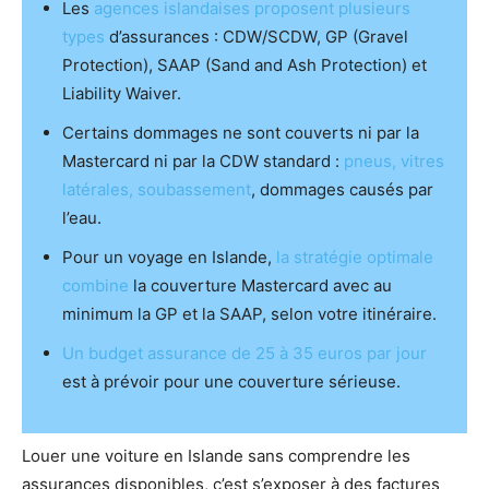
Les
agences islandaises proposent plusieurs
types
d’assurances : CDW/SCDW, GP (Gravel
Protection), SAAP (Sand and Ash Protection) et
Liability Waiver.
Certains dommages ne sont couverts ni par la
Mastercard ni par la CDW standard :
pneus, vitres
latérales, soubassement
, dommages causés par
l’eau.
Pour un voyage en Islande,
la stratégie optimale
combine
la couverture Mastercard avec au
minimum la GP et la SAAP, selon votre itinéraire.
Un budget assurance de 25 à 35 euros par jour
est à prévoir pour une couverture sérieuse.
Louer une voiture en Islande sans comprendre les
assurances disponibles, c’est s’exposer à des factures