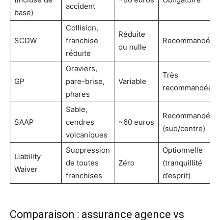
accident
base)
Collision,
Réduite
SCDW
franchise
Recommandée
ou nulle
réduite
Graviers,
Très
GP
pare-brise,
Variable
recommandée
phares
Sable,
Recommandée
SAAP
cendres
~60 euros
(sud/centre)
volcaniques
Suppression
Optionnelle
Liability
de toutes
Zéro
(tranquillité
Waiver
franchises
d’esprit)
Comparaison : assurance agence vs