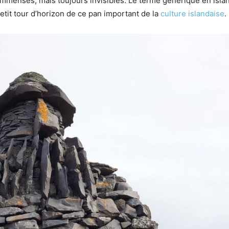
mmenses, mais toujours invisibles. Le terme générique en island
Petit tour d’horizon de ce pan important de la
culture islandaise
.