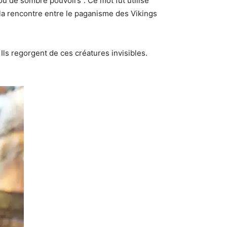
 ou de sombre pouvoirs”. Ce mot fut utilisé
la rencontre entre le paganisme des Vikings
 Ils regorgent de ces créatures invisibles.