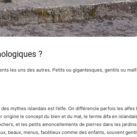
hologiques ?
nts les uns des autres. Petits ou gigantesques, gentils ou malf
s mythes islandais est l’elfe. On différencie parfois les alfes b
r origine le concept du bien et du mal, le terme álfa en islandai
 rochers, et les petits amoncellements de pierres dans les jardin
eux, beaux, menus, facétieux comme des enfants, souvent gentil