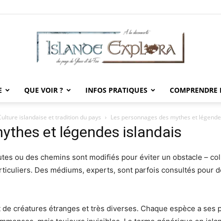
E
QUE VOIR ?
INFOS PRATIQUES
COMPRENDRE L
Islande
Culture islandaise et tradition du pays
Les personnages des mythes et légendes
ythes et légendes islandais
utes ou des chemins sont modifiés pour éviter un obstacle – co
Explora
rticuliers. Des médiums, experts, sont parfois consultés pour d
t de créatures étranges et très diverses. Chaque espèce a ses