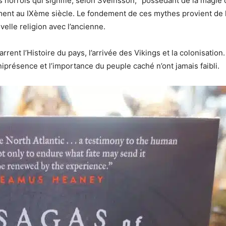
ais norrois qui signifie, selon Sveinsson, “possédant de la magie
ent au IXème siècle. Le fondement de ces mythes provient de 
uvelle religion avec l’ancienne.
rrent l’Histoire du pays, l’arrivée des Vikings et la colonisation.
iprésence et l’importance du peuple caché n’ont jamais faibli.