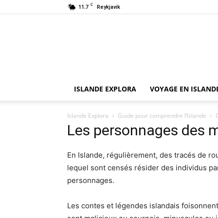
C
11.7
Reykjavik
ISLANDE EXPLORA
VOYAGE EN ISLAND
Islande Explora
Guide pour comprendre l’Islande
Les personnages des m
En Islande, régulièrement, des tracés de ro
lequel sont censés résider des individus pa
personnages.
Les contes et légendes islandais foisonnen