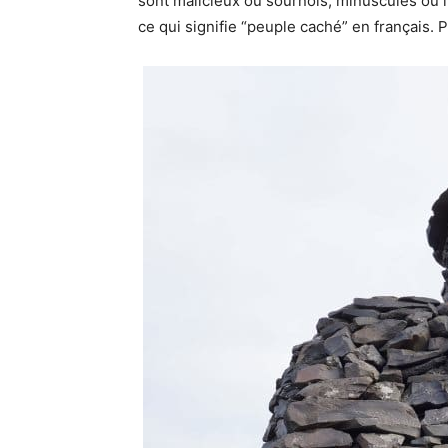
sont malicieux ou sournois, minuscules ou i
ce qui signifie “peuple caché” en français. 