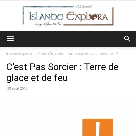
Islande
Islande Explora
Vidéo d'Islande
Emission et documentaire TV
C’est Pas Sorcier : Terre de
Explora
glace et de feu
30 août 2016