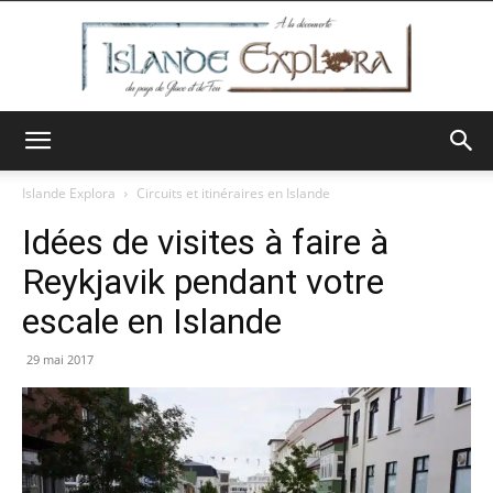
Islande
Islande Explora
Circuits et itinéraires en Islande
Idées de visites à faire à
Explora
Reykjavik pendant votre
escale en Islande
29 mai 2017