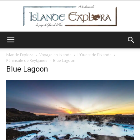
Islande
Islande Explora
Voyage en Islande
L’Ouest de l’Islande
Péninsule de Reykjanes
Blue Lagoon
Blue Lagoon
Explora