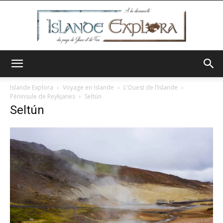
Islande
Islande Explora
Voyage en Islande
L’Ouest de l’Islande
Péninsule de Reykjanes
Seltún
Seltún
Explora