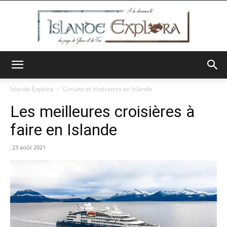
Islande
Islande Explora
Circuits et itinéraires en Islande
Les meilleures croisières à
Explora
faire en Islande
23 août 2021