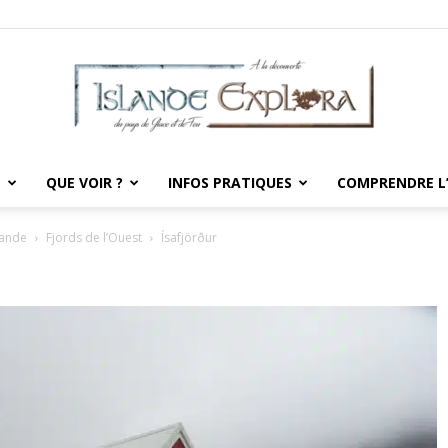
E
QUE VOIR ?
INFOS PRATIQUES
COMPRENDRE L
Islande
lande
Fjords de l’Ouest
Ísafjörður
Explora