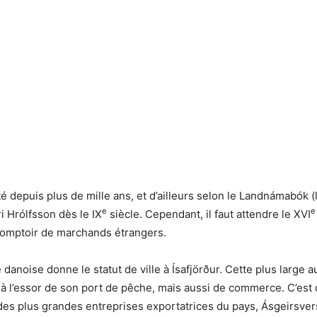
ité depuis plus de mille ans, et d’ailleurs selon le Landnámabók (l
e
e
i Hrólfsson dès le IX
siècle. Cependant, il faut attendre le XVI
 comptoir de marchands étrangers.
 danoise donne le statut de ville à Ísafjörður. Cette plus large 
 à l’essor de son port de pêche, mais aussi de commerce. C’est d’a
 des plus grandes entreprises exportatrices du pays, Ásgeirsver