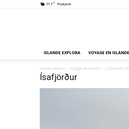
C
11.7
Reykjavik
ISLANDE EXPLORA
VOYAGE EN ISLAND
Islande Explora
Voyage en Islande
L’Ouest de l’Is
Ísafjörður