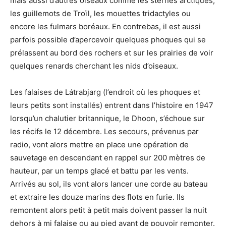
mais aussi d’autres oiseaux comme les sternes arctiques,
les guillemots de Troïl, les mouettes tridactyles ou
encore les fulmars boréaux. En contrebas, il est aussi
parfois possible d’apercevoir quelques phoques qui se
prélassent au bord des rochers et sur les prairies de voir
quelques renards cherchant les nids d’oiseaux.
Les falaises de Látrabjarg (l’endroit où les phoques et
leurs petits sont installés) entrent dans l’histoire en 1947
lorsqu’un chalutier britannique, le Dhoon, s’échoue sur
les récifs le 12 décembre. Les secours, prévenus par
radio, vont alors mettre en place une opération de
sauvetage en descendant en rappel sur 200 mètres de
hauteur, par un temps glacé et battu par les vents.
Arrivés au sol, ils vont alors lancer une corde au bateau
et extraire les douze marins des flots en furie. Ils
remontent alors petit à petit mais doivent passer la nuit
dehors à mi falaise ou au pied avant de pouvoir remonter.