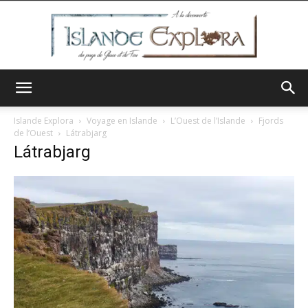
Islande
Islande Explora
Voyage en Islande
L’Ouest de l’Islande
Fjords
de l’Ouest
Látrabjarg
Látrabjarg
Explora