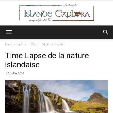
Islande
Islande Explora
Blog
Vidéo d'Islande
Time Lapse de la nature
Explora
islandaise
15 juillet 2016