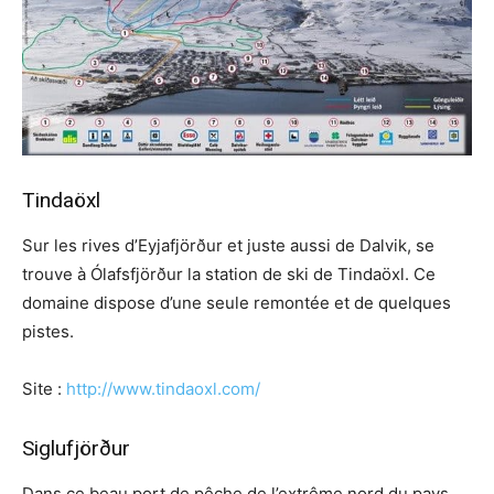
Tindaöxl
Sur les rives d’Eyjafjörður et juste aussi de Dalvik, se
trouve à Ólafsfjörður la station de ski de Tindaöxl. Ce
domaine dispose d’une seule remontée et de quelques
pistes.
Site :
http://www.tindaoxl.com/
Siglufjörður
Dans ce beau port de pêche de l’extrême nord du pays,