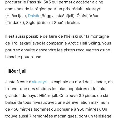
procurer le Pass ski 5×5 qui permet d’accéder à cinq
domaines de la région pour un prix réduit : Akureyri
(Hlíðarfjall),
Dalvík
(Böggvisstaðafjall), Ólafsfjörður
(Tindaöxl), Siglufjörður et Sauðarkrókur.
Il est aussi possible de faire de l’héliski sur la montagne
de Tröllaskagi avec la compagnie Arctic Heli Skiing. Vous
pourrez ensuite descendre les pistes recouvertes d’une
blanche poudreuse.
Hlíðarfjall
Juste à coté d’
Akureyri
, la capitale du nord de l’Islande, on
trouve l’une des stations les plus populaires et les plus
grandes du pays : Hlíðarfjall. On trouve 30 pistes de ski
balisé de tous niveaux avec une dénivellation maximum
de 450 mètres (sommet du domaine à 950 mètres). On
trouve aussi 7 remontées mécaniques, dont un télésiège,