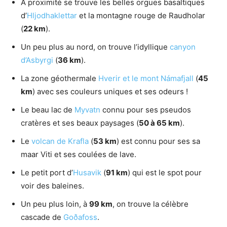
A proximité se trouve les belles orgues basaltiques
d’
Hljodhaklettar
et la montagne rouge de Raudholar
(
22 km
).
Un peu plus au nord, on trouve l’idyllique
canyon
d’Asbyrgi
(
36 km
).
La zone géothermale
Hverir et le mont Námafjall
(
45
km
) avec ses couleurs uniques et ses odeurs !
Le beau lac de
Myvatn
connu pour ses pseudos
cratères et ses beaux paysages (
50 à 65 km
).
Le
volcan de Krafla
(
53 km
) est connu pour ses sa
maar Viti et ses coulées de lave.
Le petit port d’
Husavik
(
91 km
) qui est le spot pour
voir des baleines.
Un peu plus loin, à
99 km
, on trouve la célèbre
cascade de
Goðafoss
.