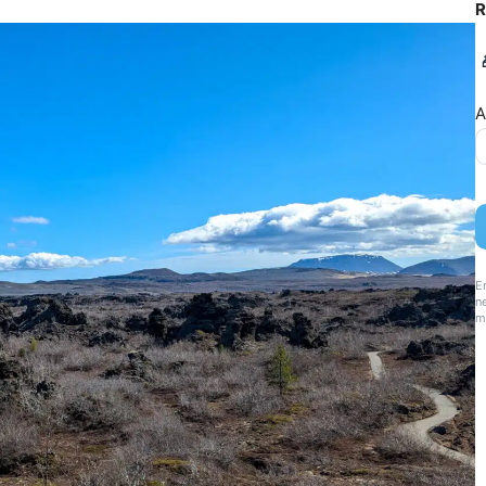
R
A
E
ne
m