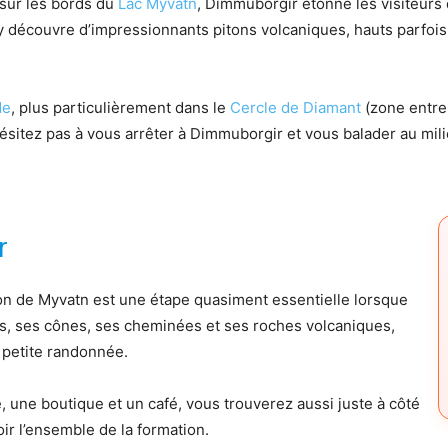
 sur les bords du
Lac Myvatn
, Dimmuborgir étonne les visiteurs q
 y découvre d’impressionnants pitons volcaniques, hauts parfois
de
, plus particulièrement dans le
Cercle de Diamant
(zone entre 
hésitez pas à vous arrêter à Dimmuborgir et vous balader au mi
r
gion de Myvatn est une étape quasiment essentielle lorsque
s, ses cônes, ses cheminées et ses roches volcaniques,
e petite randonnée.
e, une boutique et un café, vous trouverez aussi juste à côté
ir l’ensemble de la formation.