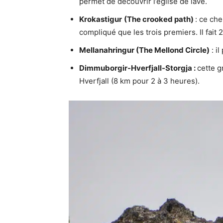
permet de découvrir l’église de lave.
Krokastigur
(The crooked path)
: ce ch
compliqué que les trois premiers. Il fai
Mellanahringur (The Mellond Circle)
: il
Dimmuborgir-Hverfjall-Storgja :
cette g
Hverfjall (8 km pour 2 à 3 heures).