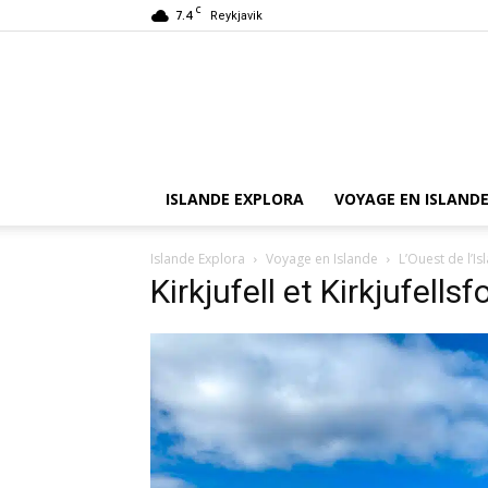
C
7.4
Reykjavik
ISLANDE EXPLORA
VOYAGE EN ISLAND
Islande Explora
Voyage en Islande
L’Ouest de l’Is
Kirkjufell et Kirkjufellsf