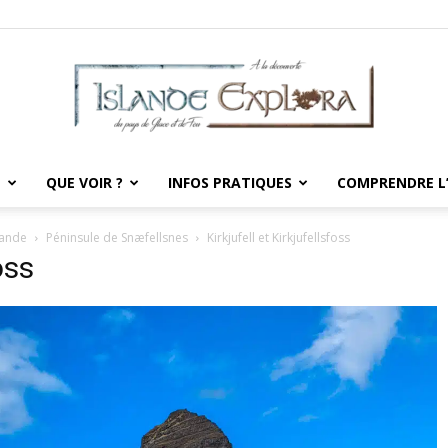
E
QUE VOIR ?
INFOS PRATIQUES
COMPRENDRE L
Islande
lande
Péninsule de Snæfellsnes
Kirkjufell et Kirkjufellsfoss
oss
Explora