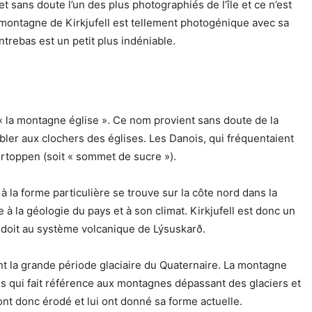
et sans doute l’un des plus photographiés de l’île et ce n’est
a montagne de Kirkjufell est tellement photogénique avec sa
trebas est un petit plus indéniable.
is « la montagne église ». Ce nom provient sans doute de la
ler aux clochers des églises. Les Danois, qui fréquentaient
kurtoppen (soit « sommet de sucre »).
 la forme particulière se trouve sur la côte nord dans la
 à la géologie du pays et à son climat. Kirkjufell est donc un
doit au système volcanique de Lýsuskarð.
dant la grande période glaciaire du Quaternaire. La montagne
ais qui fait référence aux montagnes dépassant des glaciers et
’ont donc érodé et lui ont donné sa forme actuelle.