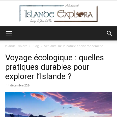
Islande
Islande Explora
Blog
Actualité sur la nature et environnement
Voyage écologique : quelles
Explora
pratiques durables pour
explorer l’Islande ?
14 décembre 2024