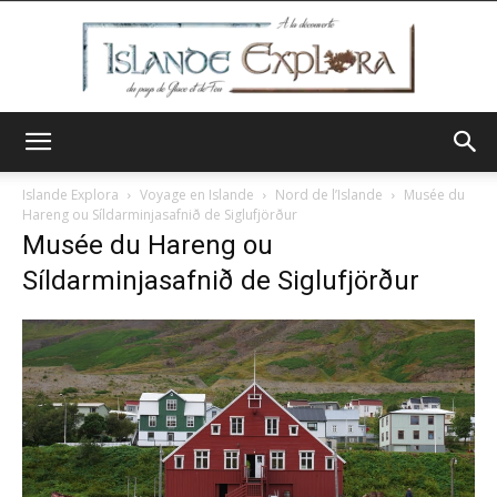
Islande
Islande Explora
Voyage en Islande
Nord de l’Islande
Musée du
Hareng ou Síldarminjasafnið de Siglufjörður
Musée du Hareng ou
Explora
Síldarminjasafnið de Siglufjörður