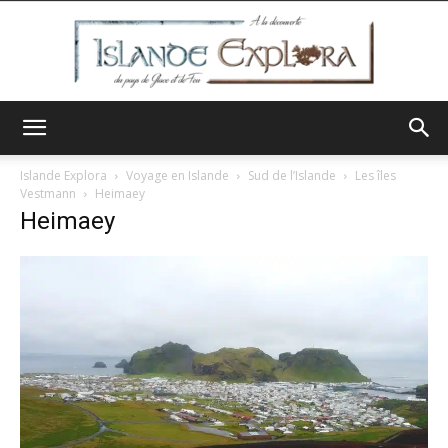
Islande
Islande Explora
Voyage en Islande
Sud de l’Islande
Les îles
Vestmann
Heimaey
Heimaey
Explora