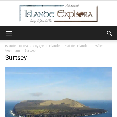
Islande
Islande Explora
Voyage en Islande
Sud de l’Islande
Les îles
Vestmann
Surtsey
Surtsey
Explora