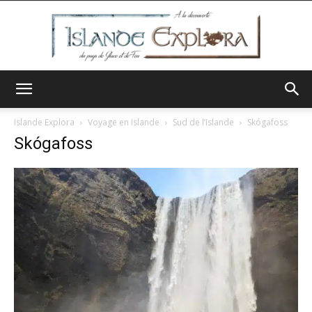
Islande
Islande Explora
Voyage en Islande
Sud de l’Islande
Skógafoss
Skógafoss
Explora