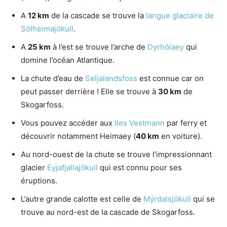
A
12 km
de la cascade se trouve la
langue glaciaire de
Sólheimajökull
.
A
25 km
à l’est se trouve l’arche de
Dyrhólaey
qui
domine l’océan Atlantique.
La chute d’eau de
Seljalandsfoss
est connue car on
peut passer derrière ! Elle se trouve à
30 km
de
Skogarfoss.
Vous pouvez accéder aux
Iles Vestmann
par ferry et
découvrir notamment Heimaey (
40 km
en voiture).
Au nord-ouest de la chute se trouve l’impressionnant
glacier
Eyjafjallajökull
qui est connu pour ses
éruptions.
L’autre grande calotte est celle de
Mýrdalsjökull
qui se
trouve au nord-est de la cascade de Skogarfoss.