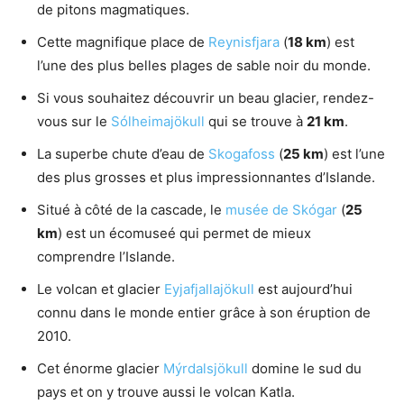
de pitons magmatiques.
Cette magnifique place de
Reynisfjara
(
18 km
) est
l’une des plus belles plages de sable noir du monde.
Si vous souhaitez découvrir un beau glacier, rendez-
vous sur le
Sólheimajökull
qui se trouve à
21 km
.
La superbe chute d’eau de
Skogafoss
(
25 km
) est l’une
des plus grosses et plus impressionnantes d’Islande.
Situé à côté de la cascade, le
musée de Skógar
(
25
km
) est un écomuseé qui permet de mieux
comprendre l’Islande.
Le volcan et glacier
Eyjafjallajökull
est aujourd’hui
connu dans le monde entier grâce à son éruption de
2010.
Cet énorme glacier
Mýrdalsjökull
domine le sud du
pays et on y trouve aussi le volcan Katla.