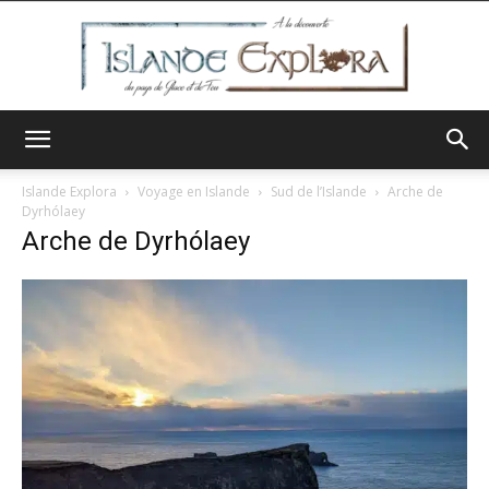
Islande
Islande Explora
Voyage en Islande
Sud de l’Islande
Arche de
Dyrhólaey
Arche de Dyrhólaey
Explora