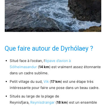
Que faire autour de Dyrhólaey ?
Situé face à l’océan, l’
épave d’avion à
Sólheimasandur
(
14 km
) est vraiment assez étonnante
dans un cadre sublime.
Petit village du sud,
Vik
(
17 km
) est une étape très
intéressante pour faire une pose dans un beau cadre.
Situés au large de la plage de
Reynisfjara,
Reynisdrangar
(
18 km
) est un ensemble