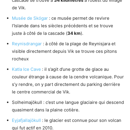
cascade se trouve à
34 kilomètres
à l’ouest du village
de Vik.
Musée de Skógar
: ce musée permet de revivre
l’Islande dans les siècles précédents et se trouve
juste à côté de la cascade (
34 km
).
Reynisdrangar
: à côté de la plage de Reynisjara et
visible directement depuis Vik se trouve ces pitons
rocheux
Katla Ice Cave
: il s’agit d’une grotte de glace au
couleur étrange à cause de la cendre volcanique. Pour
s’y rendre, on y part directement du parking derrière
le centre commercial de Vik.
Solheimajökull : c’est une langue glaciaire qui descend
quasiment dans la plaine cotière.
Eyjafjallajökull
: le glacier est connue pour son volcan
qui fut actif en 2010.