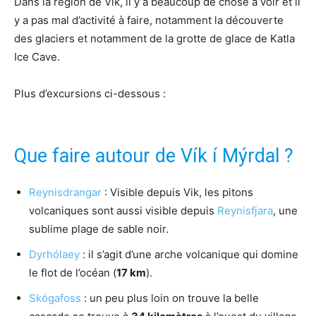
Dans la région de Vik, il y a beaucoup de chose à voir et il
y a pas mal d’activité à faire, notamment la découverte
des glaciers et notamment de la grotte de glace de Katla
Ice Cave.
Plus d’excursions ci-dessous :
Que faire autour de Vík í Mýrdal ?
Reynisdrangar
: Visible depuis Vik, les pitons
volcaniques sont aussi visible depuis
Reynisfjara
, une
sublime plage de sable noir.
Dyrhólaey
: il s’agit d’une arche volcanique qui domine
le flot de l’océan (
17 km
).
Skógafoss
: un peu plus loin on trouve la belle