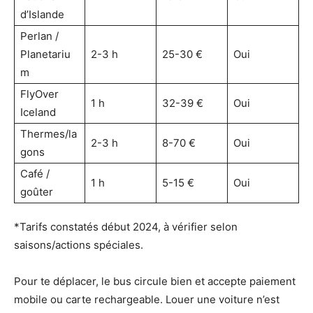
d’Islande
Perlan /
Planetariu
2-3 h
25-30 €
Oui
m
FlyOver
1 h
32-39 €
Oui
Iceland
Thermes/la
2-3 h
8-70 €
Oui
gons
Café /
1 h
5-15 €
Oui
goûter
*Tarifs constatés début 2024, à vérifier selon
saisons/actions spéciales.
Pour te déplacer, le bus circule bien et accepte paiement
mobile ou carte rechargeable. Louer une voiture n’est